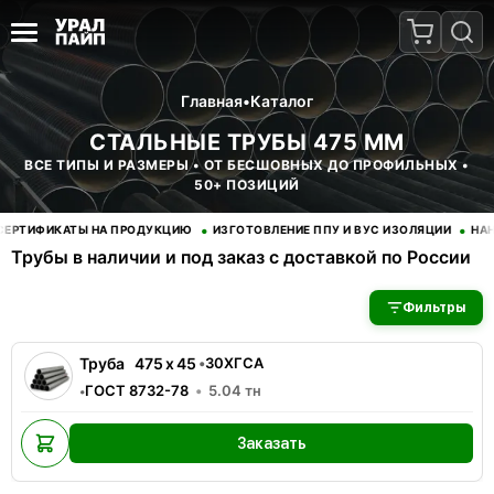
Главная
•
Каталог
СТАЛЬНЫЕ ТРУБЫ 475 ММ
ВСЕ ТИПЫ И РАЗМЕРЫ • ОТ БЕСШОВНЫХ ДО ПРОФИЛЬНЫХ •
50+ ПОЗИЦИЙ
•
•
РТИФИКАТЫ НА ПРОДУКЦИЮ
ИЗГОТОВЛЕНИЕ ППУ И ВУС ИЗОЛЯЦИИ
НАНЕС
Трубы в наличии и под заказ с доставкой по России
В наличии 1 позиций трубы стальные. Купить трубы оптом с д
Фильтры
Труба
475
x
45
•
30ХГСА
ГОСТ 8732-78
5.04
тн
•
Заказать