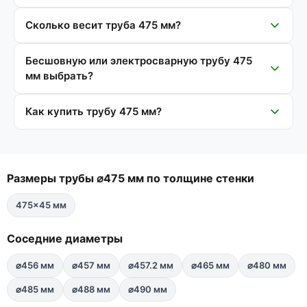
Сколько весит труба 475 мм?
Бесшовную или электросварную трубу 475
мм выбрать?
Как купить трубу 475 мм?
Размеры трубы ⌀475 мм по толщине стенки
475×45 мм
Соседние диаметры
⌀456 мм
⌀457 мм
⌀457.2 мм
⌀465 мм
⌀480 мм
⌀485 мм
⌀488 мм
⌀490 мм