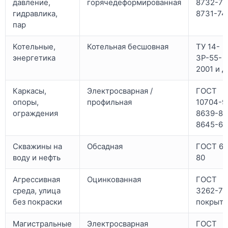
давление,
горячедеформированная
8732-78
гидравлика,
8731-74
пар
Котельные,
Котельная бесшовная
ТУ 14-
энергетика
3Р-55-
2001 и д
Каркасы,
Электросварная /
ГОСТ
опоры,
профильная
10704-91
ограждения
8639-82
8645-68
Скважины на
Обсадная
ГОСТ 63
воду и нефть
80
Агрессивная
Оцинкованная
ГОСТ
среда, улица
3262-75
без покраски
покрыт
Магистральные
Электросварная
ГОСТ