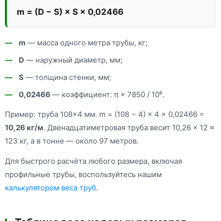
m = (D − S) × S × 0,02466
m
— масса одного метра трубы, кг;
D
— наружный диаметр, мм;
S
— толщина стенки, мм;
0,02466
— коэффициент: π × 7850 / 10⁶.
Пример: труба 108×4 мм. m = (108 − 4) × 4 × 0,02466 =
10,26 кг/м
. Двенадцатиметровая труба весит 10,26 × 12 ≈
123 кг, а в тонне — около 97 метров.
Для быстрого расчёта любого размера, включая
профильные трубы, воспользуйтесь нашим
калькулятором веса труб
.