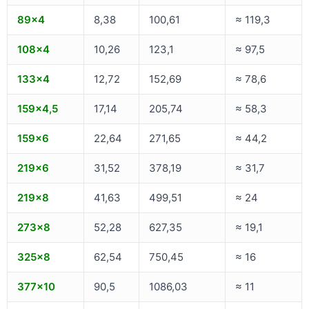
89×4
8,38
100,61
≈ 119,3
108×4
10,26
123,1
≈ 97,5
133×4
12,72
152,69
≈ 78,6
159×4,5
17,14
205,74
≈ 58,3
159×6
22,64
271,65
≈ 44,2
219×6
31,52
378,19
≈ 31,7
219×8
41,63
499,51
≈ 24
273×8
52,28
627,35
≈ 19,1
325×8
62,54
750,45
≈ 16
377×10
90,5
1086,03
≈ 11