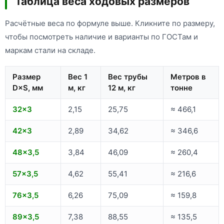
Таблица веса ходовых размеров
Расчётные веса по формуле выше. Кликните по размеру,
чтобы посмотреть наличие и варианты по ГОСТам и
маркам стали на складе.
Размер
Вес 1
Вес трубы
Метров в
D×S, мм
м, кг
12 м, кг
тонне
32×3
2,15
25,75
≈ 466,1
42×3
2,89
34,62
≈ 346,6
48×3,5
3,84
46,09
≈ 260,4
57×3,5
4,62
55,41
≈ 216,6
76×3,5
6,26
75,09
≈ 159,8
89×3,5
7,38
88,55
≈ 135,5