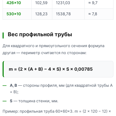
426×10
102,59
1231,03
≈ 9,7
530×10
128,23
1538,78
≈ 7,8
Вес профильной трубы
Для квадратного и прямоугольного сечения формула
другая — периметр считается по сторонам:
m = (2 × (A + B) − 4 × S) × S × 0,00785
A, B
— стороны профиля, мм (для квадратной трубы A
= B);
S
— толщина стенки, мм.
Пример: профильная труба 60×60×3. m = (2 × 120 − 12) ×