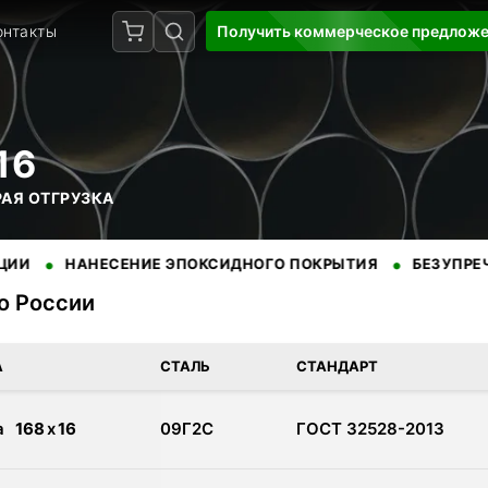
онтакты
Получить коммерческое предлож
16
РАЯ ОТГРУЗКА
•
НАНЕСЕНИЕ ЭПОКСИДНОГО ПОКРЫТИЯ
БЕЗУПРЕЧНАЯ РЕП
по России
 доставкой по России. Сертифицированная продукция от провер
А
СТАЛЬ
СТАНДАРТ
а
168
x
16
09Г2С
ГОСТ 32528-2013