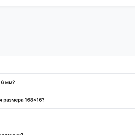
16 мм?
я размера 168×16?
 доставка?