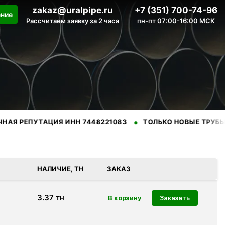
zakaz@uralpipe.ru
+7 (351) 700-74-96
ение
Рассчитаем заявку за 2 часа
пн-пт 07:00-16:00 МСК
•
•
УТАЦИЯ ИНН 7448221083
ТОЛЬКО НОВЫЕ ТРУБЫ
ПРО
енных производителей.
НАЛИЧИЕ, ТН
ЗАКАЗ
3.37
тн
Заказать