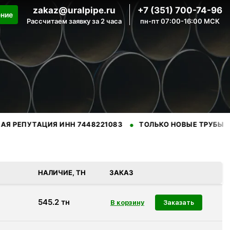
zakaz@uralpipe.ru
+7 (351) 700-74-96
ение
Рассчитаем заявку за 2 часа
пн-пт 07:00-16:00 МСК
•
•
АЦИЯ ИНН 7448221083
ТОЛЬКО НОВЫЕ ТРУБЫ
ПРОВЕ
ренных производителей.
НАЛИЧИЕ, ТН
ЗАКАЗ
545.2
тн
Заказать