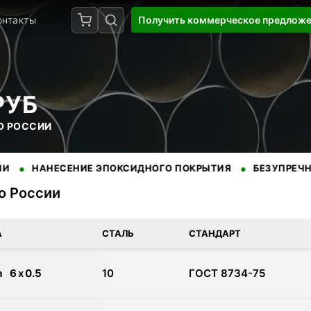
онтакты
Получить коммерческое предлож
РУБ
ПО РОССИИ
•
ЕСЕНИЕ ЭПОКСИДНОГО ПОКРЫТИЯ
БЕЗУПРЕЧНАЯ РЕПУТ
по России
с доставкой по России. Сертифицированная продукция от прове
А
СТАЛЬ
СТАНДАРТ
а
6
x
0.5
10
ГОСТ 8734-75