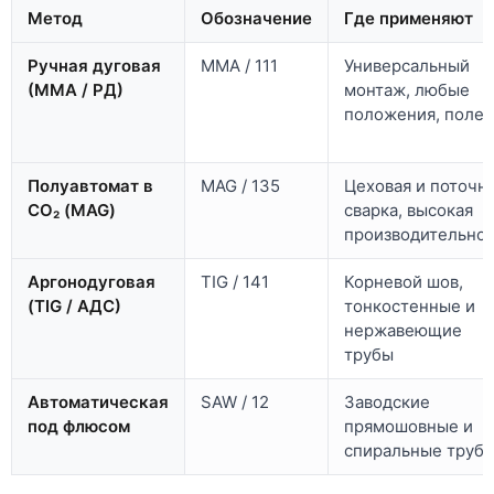
Метод
Обозначение
Где применяют
Ручная дуговая
MMA / 111
Универсальный
(ММА / РД)
монтаж, любые
положения, поле
Полуавтомат в
MAG / 135
Цеховая и поточн
СО₂ (MAG)
сварка, высокая
производительнос
Аргонодуговая
TIG / 141
Корневой шов,
(TIG / АДС)
тонкостенные и
нержавеющие
трубы
Автоматическая
SAW / 12
Заводские
под флюсом
прямошовные и
спиральные труб