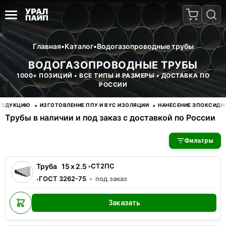
Главная
•
Каталог
•
Водогазопроводные трубы
ВОДОГАЗОПРОВОДНЫЕ ТРУБЫ
1000+ ПОЗИЦИЙ • ВСЕ ТИПЫ И РАЗМЕРЫ • ДОСТАВКА ПО
РОССИИ
•
•
КЦИЮ
ИЗГОТОВЛЕНИЕ ППУ И ВУС ИЗОЛЯЦИИ
НАНЕСЕНИЕ ЭПОКСИДНОГО П
Трубы в наличии и под заказ с доставкой по России
В наличии 39 позиций водогазопроводные. Купить трубы опто
Фильтры
Труба
15
x
2.5
•
СТ2ПС
ГОСТ 3262-75
под заказ
•
Заказать