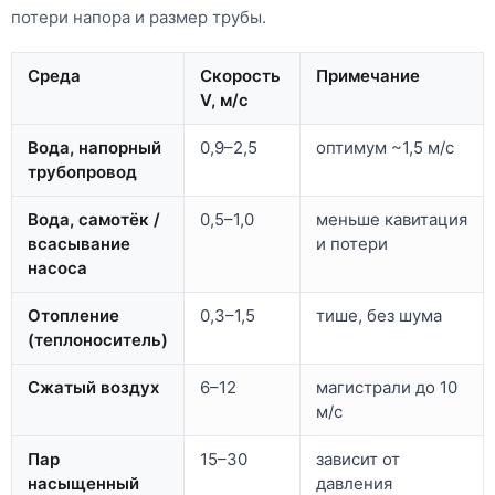
потери напора и размер трубы.
Среда
Скорость
Примечание
V, м/с
Вода, напорный
0,9–2,5
оптимум ~1,5 м/с
трубопровод
Вода, самотёк /
0,5–1,0
меньше кавитация
всасывание
и потери
насоса
Отопление
0,3–1,5
тише, без шума
(теплоноситель)
Сжатый воздух
6–12
магистрали до 10
м/с
Пар
15–30
зависит от
насыщенный
давления