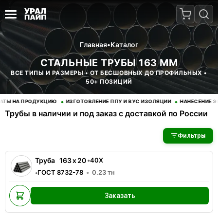
Главная
•
Каталог
СТАЛЬНЫЕ ТРУБЫ 163 ММ
ВСЕ ТИПЫ И РАЗМЕРЫ • ОТ БЕСШОВНЫХ ДО ПРОФИЛЬНЫХ •
50+ ПОЗИЦИЙ
•
•
Ы НА ПРОДУКЦИЮ
ИЗГОТОВЛЕНИЕ ППУ И ВУС ИЗОЛЯЦИИ
НАНЕСЕНИЕ ЭП
Трубы в наличии и под заказ с доставкой по России
В наличии 1 позиций трубы стальные. Купить трубы оптом с д
Фильтры
Труба
163
x
20
•
40Х
ГОСТ 8732-78
0.23
тн
•
Заказать