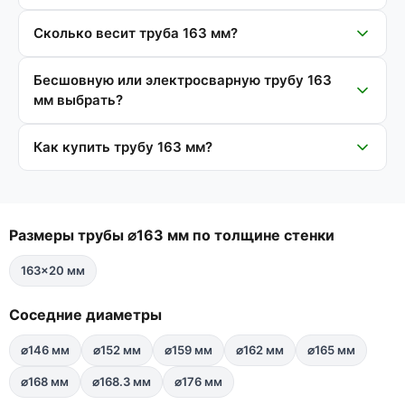
Сколько весит труба 163 мм?
Бесшовную или электросварную трубу 163
мм выбрать?
Как купить трубу 163 мм?
Размеры трубы ⌀163 мм по толщине стенки
163×20 мм
Соседние диаметры
⌀146 мм
⌀152 мм
⌀159 мм
⌀162 мм
⌀165 мм
⌀168 мм
⌀168.3 мм
⌀176 мм