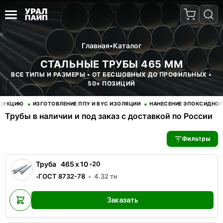
Главная
•
Каталог
СТАЛЬНЫЕ ТРУБЫ 465 ММ
ВСЕ ТИПЫ И РАЗМЕРЫ • ОТ БЕСШОВНЫХ ДО ПРОФИЛЬНЫХ •
50+ ПОЗИЦИЙ
•
•
Ю
ИЗГОТОВЛЕНИЕ ППУ И ВУС ИЗОЛЯЦИИ
НАНЕСЕНИЕ ЭПОКСИДНОГО ПОКР
Трубы в наличии и под заказ с доставкой по России
В наличии 51 позиций трубы стальные. Купить трубы оптом с 
Фильтры
Труба
465
x
10
•
20
ГОСТ 8732-78
4.32
тн
•
Заказать