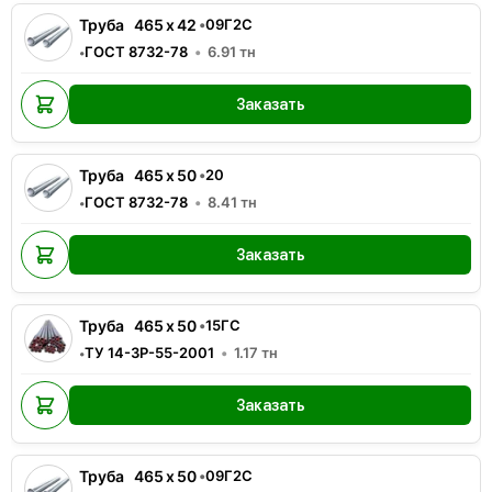
Труба
465
x
42
•
09Г2С
ГОСТ 8732-78
6.91
тн
•
Заказать
Труба
465
x
50
•
20
ГОСТ 8732-78
8.41
тн
•
Заказать
Труба
465
x
50
•
15ГС
ТУ 14-3Р-55-2001
1.17
тн
•
Заказать
Труба
465
x
50
•
09Г2С