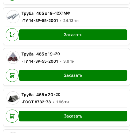
Труба
465
x
19
•
12Х1МФ
ТУ 14-3Р-55-2001
24.13
тн
•
Заказать
Труба
465
x
19
•
20
ТУ 14-3Р-55-2001
3.9
тн
•
Заказать
Труба
465
x
20
•
20
ГОСТ 8732-78
1.96
тн
•
Заказать