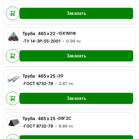
Заказать
Труба
465
x
22
•
15Х1М1Ф
ТУ 14-3Р-55-2001
0.99
тн
•
Заказать
Труба
465
x
25
•
20
ГОСТ 8732-78
3.87
тн
•
Заказать
Труба
465
x
25
•
09Г2С
ГОСТ 8732-78
8.86
тн
•