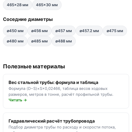
465×28 мм
465×30 мм
Соседние диаметры
⌀450 мм
⌀456 мм
⌀457 мм
⌀457.2 мм
⌀475 мм
⌀480 мм
⌀485 мм
⌀488 мм
Полезные материалы
Вес стальной трубы: формула и таблица
Формула (D−S)×S×0,02466, таблица весов ходовых
размеров, метров в тонне, расчёт профильной трубы.
Читать →
Гидравлический расчёт трубопровода
Подбор диаметра трубы по расходу и скорости потока,