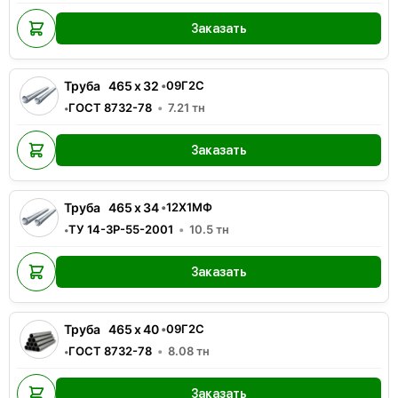
Заказать
Труба
465
x
32
•
09Г2С
ГОСТ 8732-78
7.21
тн
•
Заказать
Труба
465
x
34
•
12Х1МФ
ТУ 14-3Р-55-2001
10.5
тн
•
Заказать
Труба
465
x
40
•
09Г2С
ГОСТ 8732-78
8.08
тн
•
Заказать