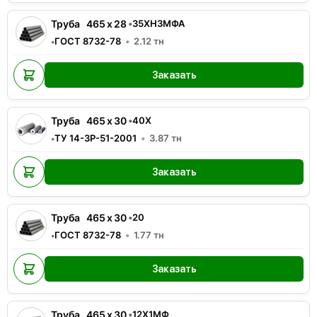
Труба
465
x
28
•
35ХН3МФА
ГОСТ 8732-78
2.12
тн
•
Заказать
Труба
465
x
30
•
40Х
ТУ 14-3Р-51-2001
3.87
тн
•
Заказать
Труба
465
x
30
•
20
ГОСТ 8732-78
1.77
тн
•
Заказать
Труба
465
x
30
•
12Х1МФ