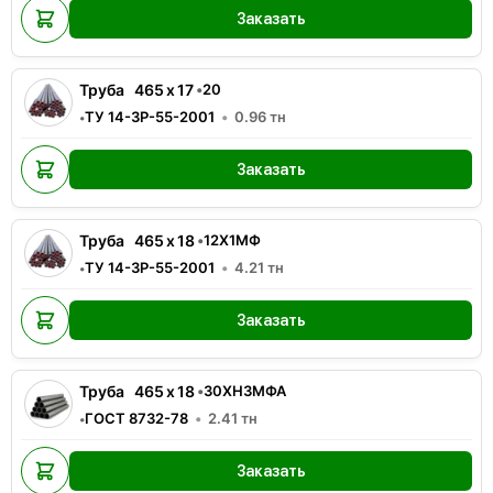
Заказать
Труба
465
x
17
•
20
ТУ 14-3Р-55-2001
0.96
тн
•
Заказать
Труба
465
x
18
•
12Х1МФ
ТУ 14-3Р-55-2001
4.21
тн
•
Заказать
Труба
465
x
18
•
30ХН3МФА
ГОСТ 8732-78
2.41
тн
•
Заказать