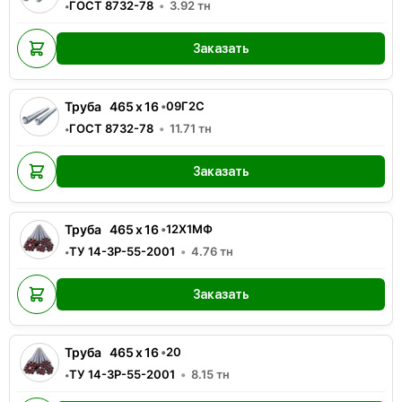
ГОСТ 8732-78
3.92
тн
•
Заказать
Труба
465
x
16
•
09Г2С
ГОСТ 8732-78
11.71
тн
•
Заказать
Труба
465
x
16
•
12Х1МФ
ТУ 14-3Р-55-2001
4.76
тн
•
Заказать
Труба
465
x
16
•
20
ТУ 14-3Р-55-2001
8.15
тн
•