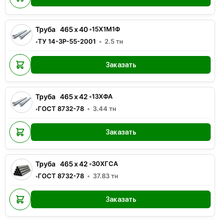
Труба
465
x
40
•
15Х1М1Ф
ТУ 14-3Р-55-2001
2.5
тн
•
Заказать
Труба
465
x
42
•
13ХФА
ГОСТ 8732-78
3.44
тн
•
Заказать
Труба
465
x
42
•
30ХГСА
ГОСТ 8732-78
37.83
тн
•
Заказать