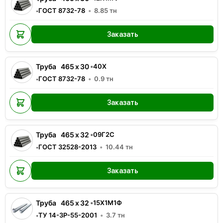
ГОСТ 8732-78
8.85
тн
•
Заказать
Труба
465
x
30
•
40Х
ГОСТ 8732-78
0.9
тн
•
Заказать
Труба
465
x
32
•
09Г2С
ГОСТ 32528-2013
10.44
тн
•
Заказать
Труба
465
x
32
•
15Х1М1Ф
ТУ 14-3Р-55-2001
3.7
тн
•