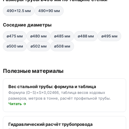
490×12.5 мм
490×90 мм
Соседние диаметры
⌀475 мм
⌀480 мм
⌀485 мм
⌀488 мм
⌀495 мм
⌀500 мм
⌀502 мм
⌀508 мм
Полезные материалы
Вес стальной трубы: формула и таблица
Формула (D−S)×S×0,02466, таблица весов ходовых
размеров, метров в тонне, расчёт профильной трубы.
Читать →
Гидравлический расчёт трубопровода