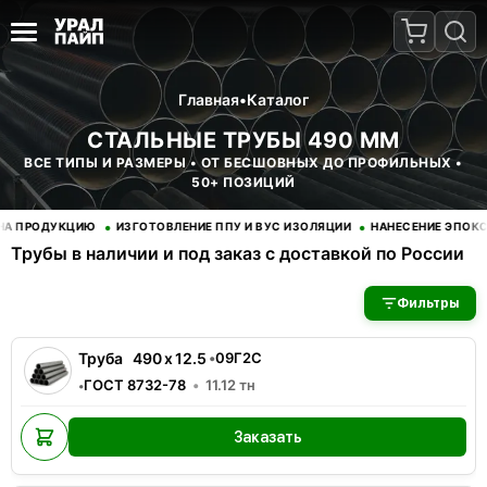
Главная
•
Каталог
СТАЛЬНЫЕ ТРУБЫ 490 ММ
ВСЕ ТИПЫ И РАЗМЕРЫ • ОТ БЕСШОВНЫХ ДО ПРОФИЛЬНЫХ •
50+ ПОЗИЦИЙ
•
•
 ПРОДУКЦИЮ
ИЗГОТОВЛЕНИЕ ППУ И ВУС ИЗОЛЯЦИИ
НАНЕСЕНИЕ ЭПОКСИ
Трубы в наличии и под заказ с доставкой по России
В наличии 2 позиций трубы стальные. Купить трубы оптом с д
Фильтры
Труба
490
x
12.5
•
09Г2С
ГОСТ 8732-78
11.12
тн
•
Заказать