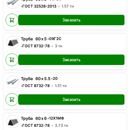
ГОСТ 32528-2013
1.57
тн
•
Заказать
Труба
60
x
5
•
09Г2С
ГОСТ 8732-78
3
тн
•
Заказать
Труба
60
x
5.5
•
20
ГОСТ 8732-78
1.51
тн
•
Заказать
Труба
60
x
6
•
12Х1МФ
ГОСТ 8732-78
3.73
тн
•