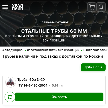
Главная
•
Каталог
СТАЛЬНЫЕ ТРУБЫ 60 ММ
ВСЕ ТИПЫ И РАЗМЕРЫ • ОТ БЕСШОВНЫХ ДО ПРОФИЛЬНЫХ •
50+ ПОЗИЦИЙ
•
•
ДУКЦИЮ
ИЗГОТОВЛЕНИЕ ППУ И ВУС ИЗОЛЯЦИИ
НАНЕСЕНИЕ ЭПОКСИДНОГ
Трубы в наличии и под заказ с доставкой по России
В наличии 63 позиций трубы стальные. Купить трубы оптом с
Фильтры
Труба
60
x
3
•
20
ТУ 14-3-190-2004
0.14
тн
•
Заказать