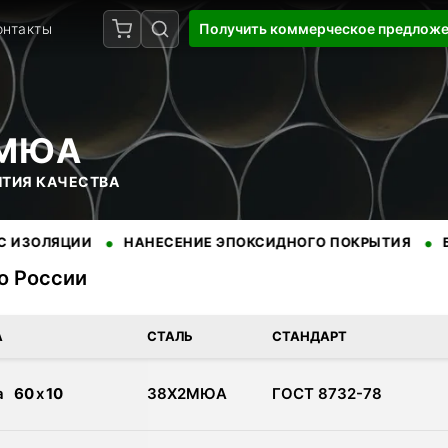
онтакты
Получить коммерческое предлож
2МЮА
НТИЯ КАЧЕСТВА
•
•
ЦИИ
НАНЕСЕНИЕ ЭПОКСИДНОГО ПОКРЫТИЯ
БЕЗУПРЕЧ
по России
доставкой по России. Сертифицированная продукция от провере
А
СТАЛЬ
СТАНДАРТ
а
60
x
10
38Х2МЮА
ГОСТ 8732-78