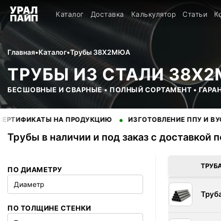
Каталог
Доставка
Калькулятор
Статьи
К
Главная
•
Каталог
•
Трубы 38Х2МЮА
ТРУБЫ ИЗ СТАЛИ 38Х
БЕСШОВНЫЕ И СВАРНЫЕ • ПОЛНЫЙ СОРТАМЕНТ • ГАРА
•
КАТЫ НА ПРОДУКЦИЮ
ИЗГОТОВЛЕНИЕ ППУ И ВУС ИЗОЛЯ
Трубы в наличии и под заказ с доставкой 
В наличии 4 позиций трубы стальные. Купить трубы оптом с 
ТРУБ
ПО ДИАМЕТРУ
Диаметр
Труб
ПО ТОЛЩИНЕ СТЕНКИ