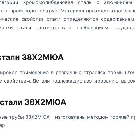
егории хромомолибденовая сталь с алюминием 
ь в производстве труб. Материал проходит тщательн
нические свойства стали определяются содержание
арки стали соответствуют требованиям государс
 стали 38Х2МЮА
ирокое применение в различных отраслях промышлен
м свойствам. Детали подлежащие азотированию, высок
з стали 38Х2МЮА
ые трубы 38Х2МЮА – изготовлены методом горячей п
ер