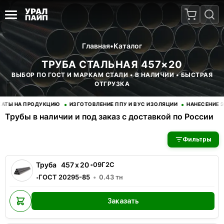
Главная
•
Каталог
ТРУБА СТАЛЬНАЯ 457×20
ВЫБОР ПО ГОСТ И МАРКАМ СТАЛИ • В НАЛИЧИИ • БЫСТРАЯ
ОТГРУЗКА
•
•
Ы НА ПРОДУКЦИЮ
ИЗГОТОВЛЕНИЕ ППУ И ВУС ИЗОЛЯЦИИ
НАНЕСЕНИЕ ЭП
Трубы в наличии и под заказ с доставкой по России
В наличии 2 позиций трубы стальные. Купить трубы оптом с д
Фильтры
Труба
457
x
20
•
09Г2С
ГОСТ 20295-85
0.43
тн
•
Заказать