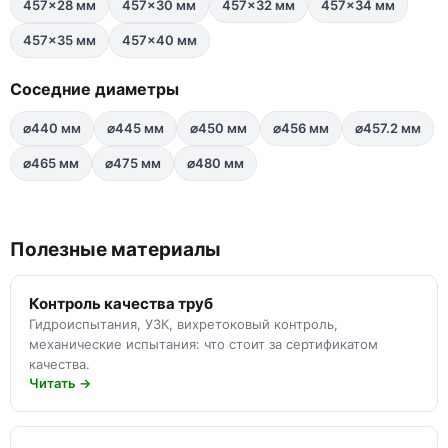
457×28 мм
457×30 мм
457×32 мм
457×34 мм
457×35 мм
457×40 мм
Соседние диаметры
⌀440 мм
⌀445 мм
⌀450 мм
⌀456 мм
⌀457.2 мм
⌀465 мм
⌀475 мм
⌀480 мм
Полезные материалы
Контроль качества труб
Гидроиспытания, УЗК, вихретоковый контроль,
механические испытания: что стоит за сертификатом
качества.
Читать →