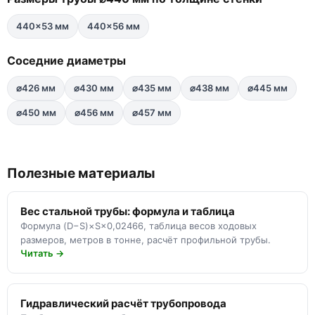
440×53 мм
440×56 мм
Соседние диаметры
⌀426 мм
⌀430 мм
⌀435 мм
⌀438 мм
⌀445 мм
⌀450 мм
⌀456 мм
⌀457 мм
Полезные материалы
Вес стальной трубы: формула и таблица
Формула (D−S)×S×0,02466, таблица весов ходовых
размеров, метров в тонне, расчёт профильной трубы.
Читать →
Гидравлический расчёт трубопровода