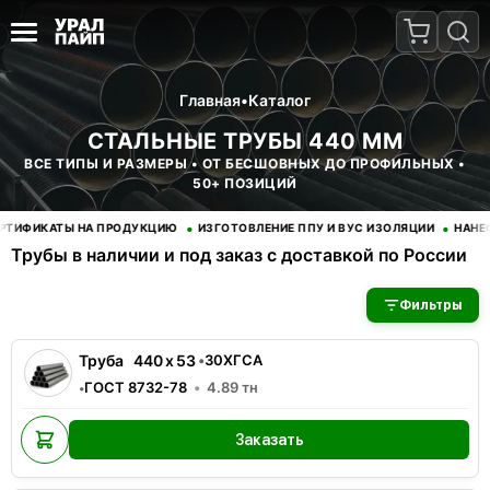
Главная
•
Каталог
СТАЛЬНЫЕ ТРУБЫ 440 ММ
ВСЕ ТИПЫ И РАЗМЕРЫ • ОТ БЕСШОВНЫХ ДО ПРОФИЛЬНЫХ •
50+ ПОЗИЦИЙ
•
•
ИФИКАТЫ НА ПРОДУКЦИЮ
ИЗГОТОВЛЕНИЕ ППУ И ВУС ИЗОЛЯЦИИ
НАНЕСЕ
Трубы в наличии и под заказ с доставкой по России
В наличии 2 позиций трубы стальные. Купить трубы оптом с д
Фильтры
Труба
440
x
53
•
30ХГСА
ГОСТ 8732-78
4.89
тн
•
Заказать