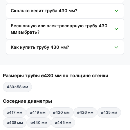
Сколько весит труба 430 мм?
Бесшовную или электросварную трубу 430
мм выбрать?
Как купить трубу 430 мм?
Размеры трубы ⌀430 мм по толщине стенки
430×58 мм
Соседние диаметры
⌀417 мм
⌀419 мм
⌀420 мм
⌀426 мм
⌀435 мм
⌀438 мм
⌀440 мм
⌀445 мм