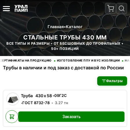
Главная
•
Каталог
СТАЛЬНЫЕ ТРУБЫ 430 ММ
ВСЕ ТИПЫ И РАЗМЕРЫ • ОТ БЕСШОВНЫХ ДО ПРОФИЛЬНЫХ •
50+ ПОЗИЦИЙ
•
•
РТИФИКАТЫ НА ПРОДУКЦИЮ
ИЗГОТОВЛЕНИЕ ППУ И ВУС ИЗОЛЯЦИИ
НАНЕ
Трубы в наличии и под заказ с доставкой по России
В наличии 1 позиций трубы стальные. Купить трубы оптом с д
Фильтры
Труба
430
x
58
•
09Г2С
ГОСТ 8732-78
3.27
тн
•
Заказать