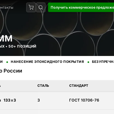
онтакты
Получить коммерческое предлож
 ММ
ЫХ • 50+ ПОЗИЦИЙ
•
НЕСЕНИЕ ЭПОКСИДНОГО ПОКРЫТИЯ
БЕЗУПРЕЧНАЯ РЕПУТ
по России
с доставкой по России. Сертифицированная продукция от прове
А
СТАЛЬ
СТАНДАРТ
а
133
x
3
3
ГОСТ 10706-76