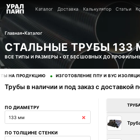
Каталог
Доставка
Калькулятор
Статьи
К
Главная
•
Каталог
СТАЛЬНЫЕ ТРУБЫ 133
ВСЕ ТИПЫ И РАЗМЕРЫ • ОТ БЕСШОВНЫХ ДО ПРОФИЛЬН
•
•
РОДУКЦИЮ
ИЗГОТОВЛЕНИЕ ППУ И ВУС ИЗОЛЯЦИИ
НА
Трубы в наличии и под заказ с доставкой 
В наличии 162 позиций трубы стальные. Купить трубы оптом 
ТРУБ
ПО ДИАМЕТРУ
×
133 мм
Труб
ПО ТОЛЩИНЕ СТЕНКИ