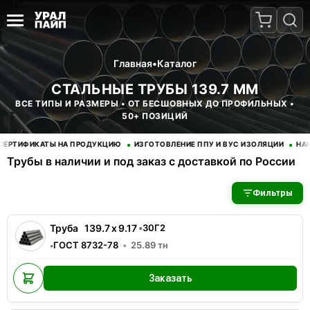
Главная
•
Каталог
СТАЛЬНЫЕ ТРУБЫ 139.7 ММ
ВСЕ ТИПЫ И РАЗМЕРЫ • ОТ БЕСШОВНЫХ ДО ПРОФИЛЬНЫХ •
50+ ПОЗИЦИЙ
•
•
РТИФИКАТЫ НА ПРОДУКЦИЮ
ИЗГОТОВЛЕНИЕ ППУ И ВУС ИЗОЛЯЦИИ
НАНЕС
Трубы в наличии и под заказ с доставкой по России
В наличии 2 позиций трубы стальные. Купить трубы оптом с д
Фильтры
Труба
139.7
x
9.17
•
30Г2
ГОСТ 8732-78
25.89
тн
•
Заказать