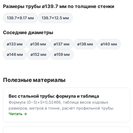
Размеры трубы ⌀139.7 мм по толщине стенки
139.7×9.17 мм
139.7×12.5 мм
Соседние диаметры
⌀133 мм
⌀136 мм
⌀137 мм
⌀138 мм
⌀140 мм
⌀146 мм
⌀152 мм
⌀159 мм
Полезные материалы
Вес стальной трубы: формула и таблица
Формула (D−S)×S×0,02466, таблица весов ходовых
размеров, метров в тонне, расчёт профильной трубы.
Читать →