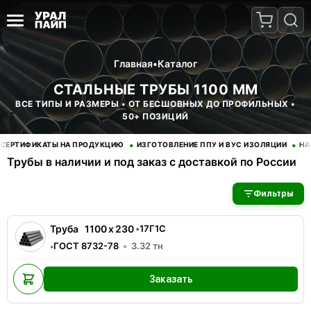
Главная
•
Каталог
СТАЛЬНЫЕ ТРУБЫ 1100 ММ
ВСЕ ТИПЫ И РАЗМЕРЫ • ОТ БЕСШОВНЫХ ДО ПРОФИЛЬНЫХ •
50+ ПОЗИЦИЙ
•
•
РТИФИКАТЫ НА ПРОДУКЦИЮ
ИЗГОТОВЛЕНИЕ ППУ И ВУС ИЗОЛЯЦИИ
НАНЕ
Трубы в наличии и под заказ с доставкой по России
В наличии 1 позиций трубы стальные. Купить трубы оптом с д
Фильтры
Труба
1100
x
230
•
17Г1С
ГОСТ 8732-78
3.32
тн
•
Заказать