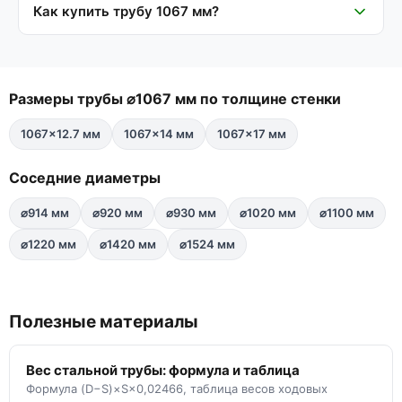
Как купить трубу 1067 мм?
Размеры трубы ⌀1067 мм по толщине стенки
1067×12.7 мм
1067×14 мм
1067×17 мм
Соседние диаметры
⌀914 мм
⌀920 мм
⌀930 мм
⌀1020 мм
⌀1100 мм
⌀1220 мм
⌀1420 мм
⌀1524 мм
Полезные материалы
Вес стальной трубы: формула и таблица
Формула (D−S)×S×0,02466, таблица весов ходовых