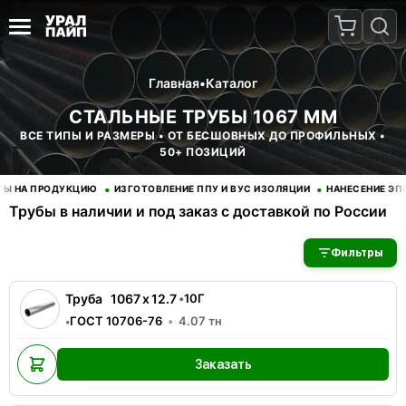
Главная
•
Каталог
СТАЛЬНЫЕ ТРУБЫ 1067 ММ
ВСЕ ТИПЫ И РАЗМЕРЫ • ОТ БЕСШОВНЫХ ДО ПРОФИЛЬНЫХ •
50+ ПОЗИЦИЙ
•
•
НА ПРОДУКЦИЮ
ИЗГОТОВЛЕНИЕ ППУ И ВУС ИЗОЛЯЦИИ
НАНЕСЕНИЕ ЭПОК
Трубы в наличии и под заказ с доставкой по России
В наличии 9 позиций трубы стальные. Купить трубы оптом с д
Фильтры
Труба
1067
x
12.7
•
10Г
ГОСТ 10706-76
4.07
тн
•
Заказать