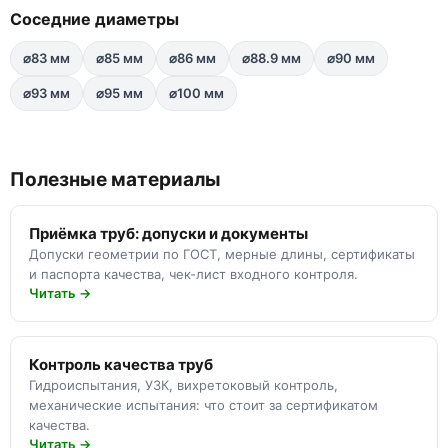
Соседние диаметры
⌀83 мм
⌀85 мм
⌀86 мм
⌀88.9 мм
⌀90 мм
⌀93 мм
⌀95 мм
⌀100 мм
Полезные материалы
Приёмка труб: допуски и документы
Допуски геометрии по ГОСТ, мерные длины, сертификаты
и паспорта качества, чек-лист входного контроля.
Читать →
Контроль качества труб
Гидроиспытания, УЗК, вихретоковый контроль,
механические испытания: что стоит за сертификатом
качества.
Читать →