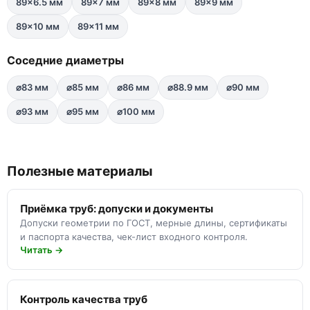
89×6.5 мм
89×7 мм
89×8 мм
89×9 мм
89×10 мм
89×11 мм
Соседние диаметры
⌀83 мм
⌀85 мм
⌀86 мм
⌀88.9 мм
⌀90 мм
⌀93 мм
⌀95 мм
⌀100 мм
Полезные материалы
Приёмка труб: допуски и документы
Допуски геометрии по ГОСТ, мерные длины, сертификаты
и паспорта качества, чек-лист входного контроля.
Читать →
Контроль качества труб