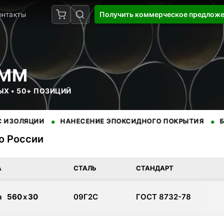
онтакты
Получить коммерческое предлож
 ММ
ЫХ • 50+ ПОЗИЦИЙ
•
•
ЛЯЦИИ
НАНЕСЕНИЕ ЭПОКСИДНОГО ПОКРЫТИЯ
БЕЗУПР
по России
доставкой по России. Сертифицированная продукция от провере
А
СТАЛЬ
СТАНДАРТ
а
560
x
30
09Г2С
ГОСТ 8732-78