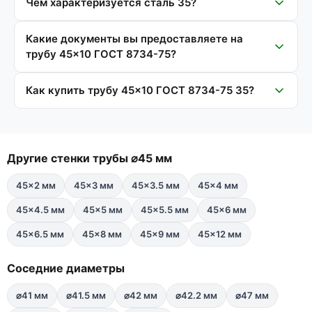
Чем характеризуется сталь 35?
Какие документы вы предоставляете на
трубу 45×10 ГОСТ 8734-75?
Как купить трубу 45×10 ГОСТ 8734-75 35?
Другие стенки трубы ⌀45 мм
45×2 мм
45×3 мм
45×3.5 мм
45×4 мм
45×4.5 мм
45×5 мм
45×5.5 мм
45×6 мм
45×6.5 мм
45×8 мм
45×9 мм
45×12 мм
Соседние диаметры
⌀41 мм
⌀41.5 мм
⌀42 мм
⌀42.2 мм
⌀47 мм