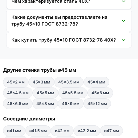
Чем характеризуется сталь 40Х?
Какие документы вы предоставляете на
трубу 45×10 ГОСТ 8732-78?
Как купить трубу 45×10 ГОСТ 8732-78 40Х?
Другие стенки трубы ⌀45 мм
45×2 мм
45×3 мм
45×3.5 мм
45×4 мм
45×4.5 мм
45×5 мм
45×5.5 мм
45×6 мм
45×6.5 мм
45×8 мм
45×9 мм
45×12 мм
Соседние диаметры
⌀41 мм
⌀41.5 мм
⌀42 мм
⌀42.2 мм
⌀47 мм