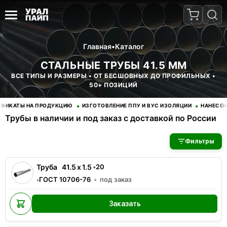
Главная
•
Каталог
СТАЛЬНЫЕ ТРУБЫ 41.5 ММ
ВСЕ ТИПЫ И РАЗМЕРЫ • ОТ БЕСШОВНЫХ ДО ПРОФИЛЬНЫХ •
50+ ПОЗИЦИЙ
•
•
КАТЫ НА ПРОДУКЦИЮ
ИЗГОТОВЛЕНИЕ ППУ И ВУС ИЗОЛЯЦИИ
НАНЕСЕНИЕ
Трубы в наличии и под заказ с доставкой по России
В наличии 3 позиций трубы стальные. Купить трубы оптом с д
Фильтры
Труба
41.5
x
1.5
•
20
ГОСТ 10706-76
под заказ
•
Заказать