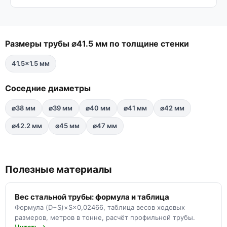
Размеры трубы ⌀41.5 мм по толщине стенки
41.5×1.5 мм
Соседние диаметры
⌀38 мм
⌀39 мм
⌀40 мм
⌀41 мм
⌀42 мм
⌀42.2 мм
⌀45 мм
⌀47 мм
Полезные материалы
Вес стальной трубы: формула и таблица
Формула (D−S)×S×0,02466, таблица весов ходовых
размеров, метров в тонне, расчёт профильной трубы.