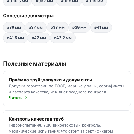
40×6.5 мм
40×7 мм
40×8 мм
40×9 мм
Соседние диаметры
⌀36 мм
⌀37 мм
⌀38 мм
⌀39 мм
⌀41 мм
⌀41.5 мм
⌀42 мм
⌀42.2 мм
Полезные материалы
Приёмка труб: допуски и документы
Допуски геометрии по ГОСТ, мерные длины, сертификаты
и паспорта качества, чек-лист входного контроля.
Читать →
Контроль качества труб
Гидроиспытания, УЗК, вихретоковый контроль,
механические испытания: что стоит за сертификатом