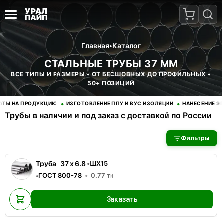
Главная
•
Каталог
СТАЛЬНЫЕ ТРУБЫ 37 ММ
ВСЕ ТИПЫ И РАЗМЕРЫ • ОТ БЕСШОВНЫХ ДО ПРОФИЛЬНЫХ •
50+ ПОЗИЦИЙ
•
•
Ы НА ПРОДУКЦИЮ
ИЗГОТОВЛЕНИЕ ППУ И ВУС ИЗОЛЯЦИИ
НАНЕСЕНИЕ ЭПО
Трубы в наличии и под заказ с доставкой по России
В наличии 1 позиций трубы стальные. Купить трубы оптом с д
Фильтры
Труба
37
x
6.8
•
ШХ15
ГОСТ 800-78
0.77
тн
•
Заказать