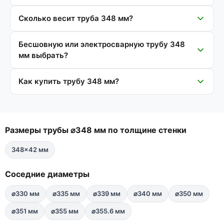
Сколько весит труба 348 мм?
Бесшовную или электросварную трубу 348
мм выбрать?
Как купить трубу 348 мм?
Размеры трубы ⌀348 мм по толщине стенки
348×42 мм
Соседние диаметры
⌀330 мм
⌀335 мм
⌀339 мм
⌀340 мм
⌀350 мм
⌀351 мм
⌀355 мм
⌀355.6 мм