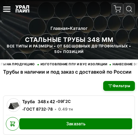
Главная
•
Каталог
СТАЛЬНЫЕ ТРУБЫ 348 ММ
ВСЕ ТИПЫ И РАЗМЕРЫ • ОТ БЕСШОВНЫХ ДО ПРОФИЛЬНЫХ •
50+ ПОЗИЦИЙ
•
•
 НА ПРОДУКЦИЮ
ИЗГОТОВЛЕНИЕ ППУ И ВУС ИЗОЛЯЦИИ
НАНЕСЕНИЕ ЭПО
Трубы в наличии и под заказ с доставкой по России
В наличии 1 позиций трубы стальные. Купить трубы оптом с д
Фильтры
Труба
348
x
42
•
09Г2С
ГОСТ 8732-78
0.49
тн
•
Заказать