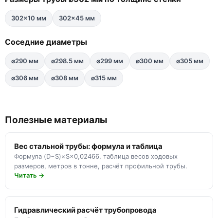
302×10 мм
302×45 мм
Соседние диаметры
⌀290 мм
⌀298.5 мм
⌀299 мм
⌀300 мм
⌀305 мм
⌀306 мм
⌀308 мм
⌀315 мм
Полезные материалы
Вес стальной трубы: формула и таблица
Формула (D−S)×S×0,02466, таблица весов ходовых
размеров, метров в тонне, расчёт профильной трубы.
Читать →
Гидравлический расчёт трубопровода