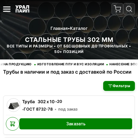
Главная
•
Каталог
СТАЛЬНЫЕ ТРУБЫ 302 ММ
ВСЕ ТИПЫ И РАЗМЕРЫ • ОТ БЕСШОВНЫХ ДО ПРОФИЛЬНЫХ •
50+ ПОЗИЦИЙ
•
•
НА ПРОДУКЦИЮ
ИЗГОТОВЛЕНИЕ ППУ И ВУС ИЗОЛЯЦИИ
НАНЕСЕНИЕ ЭПОК
Трубы в наличии и под заказ с доставкой по России
В наличии 2 позиций трубы стальные. Купить трубы оптом с д
Фильтры
Труба
302
x
10
•
20
ГОСТ 8732-78
под заказ
•
Заказать