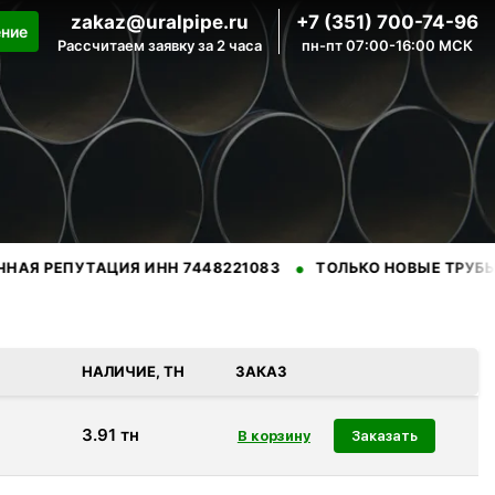
zakaz@uralpipe.ru
+7 (351) 700-74-96
ение
Рассчитаем заявку за 2 часа
пн-пт 07:00-16:00 МСК
•
•
ПУТАЦИЯ ИНН 7448221083
ТОЛЬКО НОВЫЕ ТРУБЫ
ПР
нных производителей.
НАЛИЧИЕ, ТН
ЗАКАЗ
3.91
тн
Заказать