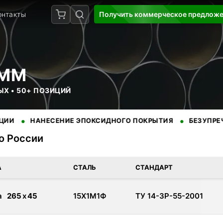
онтакты
Получить коммерческое предлож
 ММ
ЫХ • 50+ ПОЗИЦИЙ
•
НАНЕСЕНИЕ ЭПОКСИДНОГО ПОКРЫТИЯ
БЕЗУПРЕЧНАЯ РЕ
по России
доставкой по России. Сертифицированная продукция от провере
А
СТАЛЬ
СТАНДАРТ
а
265
x
45
15Х1М1Ф
ТУ 14-3Р-55-2001