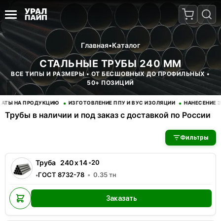
Главная
•
Каталог
СТАЛЬНЫЕ ТРУБЫ 240 ММ
ВСЕ ТИПЫ И РАЗМЕРЫ • ОТ БЕСШОВНЫХ ДО ПРОФИЛЬНЫХ •
50+ ПОЗИЦИЙ
•
•
Ы НА ПРОДУКЦИЮ
ИЗГОТОВЛЕНИЕ ППУ И ВУС ИЗОЛЯЦИИ
НАНЕСЕНИЕ ЭП
Трубы в наличии и под заказ с доставкой по России
В наличии 3 позиций трубы стальные. Купить трубы оптом с д
Фильтры
Труба
240
x
14
•
20
ГОСТ 8732-78
0.35
тн
•
Заказать