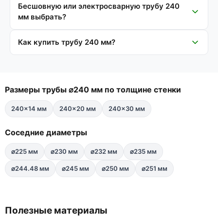
Бесшовную или электросварную трубу 240
мм выбрать?
Как купить трубу 240 мм?
Размеры трубы ⌀240 мм по толщине стенки
240×14 мм
240×20 мм
240×30 мм
Соседние диаметры
⌀225 мм
⌀230 мм
⌀232 мм
⌀235 мм
⌀244.48 мм
⌀245 мм
⌀250 мм
⌀251 мм
Полезные материалы