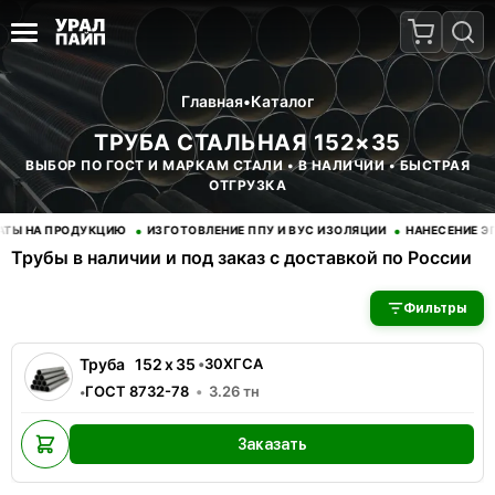
Главная
•
Каталог
ТРУБА СТАЛЬНАЯ 152×35
ВЫБОР ПО ГОСТ И МАРКАМ СТАЛИ • В НАЛИЧИИ • БЫСТРАЯ
ОТГРУЗКА
•
•
 НА ПРОДУКЦИЮ
ИЗГОТОВЛЕНИЕ ППУ И ВУС ИЗОЛЯЦИИ
НАНЕСЕНИЕ ЭПО
Трубы в наличии и под заказ с доставкой по России
В наличии 1 позиций трубы стальные. Купить трубы оптом с д
Фильтры
Труба
152
x
35
•
30ХГСА
ГОСТ 8732-78
3.26
тн
•
Заказать