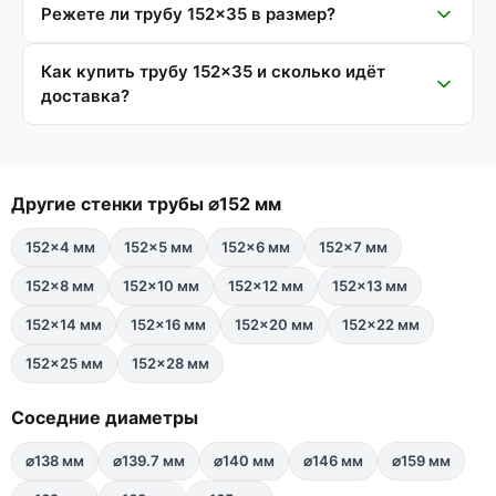
Режете ли трубу 152×35 в размер?
Как купить трубу 152×35 и сколько идёт
доставка?
Другие стенки трубы ⌀152 мм
152×4 мм
152×5 мм
152×6 мм
152×7 мм
152×8 мм
152×10 мм
152×12 мм
152×13 мм
152×14 мм
152×16 мм
152×20 мм
152×22 мм
152×25 мм
152×28 мм
Соседние диаметры
⌀138 мм
⌀139.7 мм
⌀140 мм
⌀146 мм
⌀159 мм