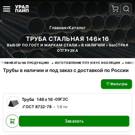
Главная
•
Каталог
ТРУБА СТАЛЬНАЯ 146×16
ВЫБОР ПО ГОСТ И МАРКАМ СТАЛИ • В НАЛИЧИИ • БЫСТРАЯ
ОТГРУЗКА
•
•
ИФИКАТЫ НА ПРОДУКЦИЮ
ИЗГОТОВЛЕНИЕ ППУ И ВУС ИЗОЛЯЦИИ
НАНЕСЕН
Трубы в наличии и под заказ с доставкой по России
В наличии 6 позиций трубы стальные. Купить трубы оптом с д
Фильтры
Труба
146
x
16
•
09Г2С
ГОСТ 8732-78
1.6
тн
•
Заказать