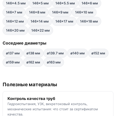
146×4.5 мм
146×5 мм
146×5.5 мм
146×6 мм
146×7 мм
146×8 мм
146×9 мм
146×10 мм
146×12 мм
146×14 мм
146×17 мм
146×18 мм
146×20 мм
146×22 мм
Соседние диаметры
⌀137 мм
⌀138 мм
⌀139.7 мм
⌀140 мм
⌀152 мм
⌀159 мм
⌀162 мм
⌀163 мм
Полезные материалы
Контроль качества труб
Гидроиспытания, УЗК, вихретоковый контроль,
механические испытания: что стоит за сертификатом
качества.