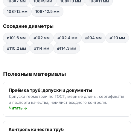
108×7 мм
108×9 мм
108×10 мм
108×11 мм
108×12 мм
108×12.5 мм
Соседние диаметры
⌀101.6 мм
⌀102 мм
⌀102.4 мм
⌀104 мм
⌀110 мм
⌀110.2 мм
⌀114 мм
⌀114.3 мм
Полезные материалы
Приёмка труб: допуски и документы
Допуски геометрии по ГОСТ, мерные длины, сертификаты
и паспорта качества, чек-лист входного контроля.
Читать →
Контроль качества труб