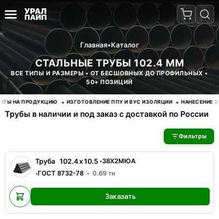
Главная
•
Каталог
СТАЛЬНЫЕ ТРУБЫ 102.4 ММ
ВСЕ ТИПЫ И РАЗМЕРЫ • ОТ БЕСШОВНЫХ ДО ПРОФИЛЬНЫХ •
50+ ПОЗИЦИЙ
•
•
Ы НА ПРОДУКЦИЮ
ИЗГОТОВЛЕНИЕ ППУ И ВУС ИЗОЛЯЦИИ
НАНЕСЕНИЕ ЭП
Трубы в наличии и под заказ с доставкой по России
В наличии 1 позиций трубы стальные. Купить трубы оптом с д
Фильтры
Труба
102.4
x
10.5
•
38Х2МЮА
ГОСТ 8732-78
0.69
тн
•
Заказать