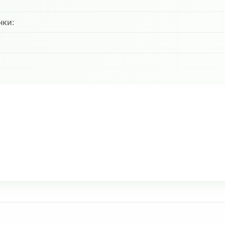
нки:
: