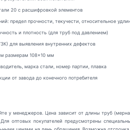
тали 20 с расшифровкой элементов
ий: предел прочности, текучести, относительное удли
чность и плотность (для труб под давлением)
УЗК) для выявления внутренних дефектов
ым размерам 108×10 мм
одитель, марка стали, номер партии, плавка
ции от завода до конечного потребителя
йте у менеджеров. Цена зависит от длины труб (мерна
 Для оптовых покупателей предусмотрены специальн
ьными ценами на день обращения. Возможна отсрочка 