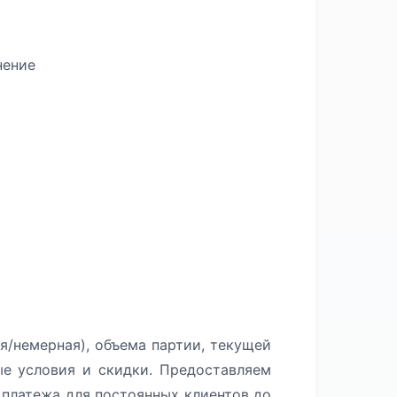
нение
я/немерная), объема партии, текущей
ые условия и скидки. Предоставляем
платежа для постоянных клиентов до