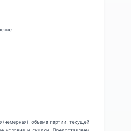
нение
я/немерная), объема партии, текущей
ые условия и скидки. Предоставляем