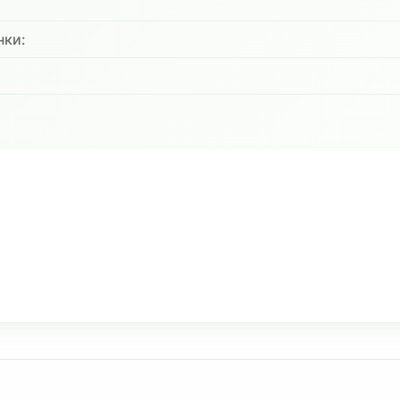
нки:
: