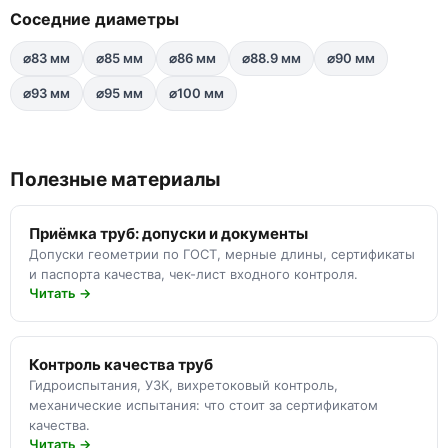
Соседние диаметры
⌀83 мм
⌀85 мм
⌀86 мм
⌀88.9 мм
⌀90 мм
⌀93 мм
⌀95 мм
⌀100 мм
Полезные материалы
Приёмка труб: допуски и документы
Допуски геометрии по ГОСТ, мерные длины, сертификаты
и паспорта качества, чек-лист входного контроля.
Читать →
Контроль качества труб
Гидроиспытания, УЗК, вихретоковый контроль,
механические испытания: что стоит за сертификатом
качества.
Читать →