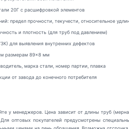
тали 20Г с расшифровкой элементов
ий: предел прочности, текучести, относительное удли
чность и плотность (для труб под давлением)
УЗК) для выявления внутренних дефектов
ым размерам 89×8 мм
одитель, марка стали, номер партии, плавка
ции от завода до конечного потребителя
йте у менеджеров. Цена зависит от длины труб (мерна
 Для оптовых покупателей предусмотрены специальн
ьными ценами на день обращения. Возможна отсрочка 