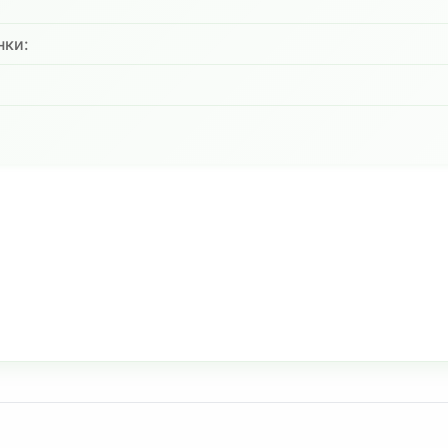
нки:
: