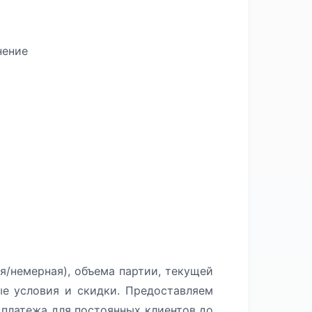
нение
я/немерная), объема партии, текущей
ые условия и скидки. Предоставляем
платежа для постоянных клиентов до