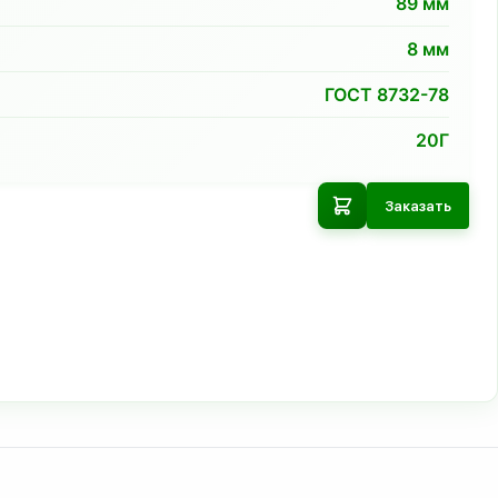
89
мм
8
мм
ГОСТ 8732-78
20Г
Заказать