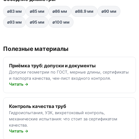
⌀83 мм
⌀85 мм
⌀86 мм
⌀88.9 мм
⌀90 мм
⌀93 мм
⌀95 мм
⌀100 мм
Полезные материалы
Приёмка труб: допуски и документы
Допуски геометрии по ГОСТ, мерные длины, сертификаты
и паспорта качества, чек-лист входного контроля.
Читать →
Контроль качества труб
Гидроиспытания, УЗК, вихретоковый контроль,
механические испытания: что стоит за сертификатом
качества.
Читать →