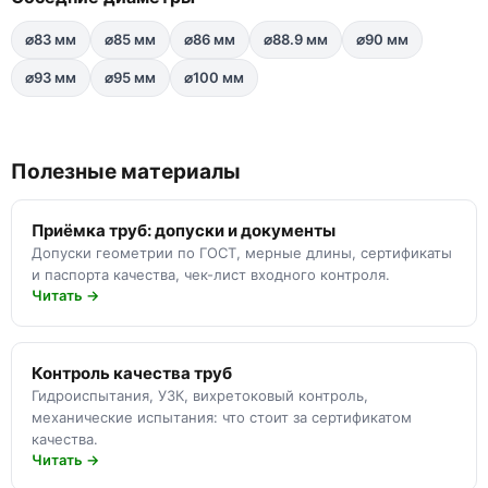
⌀83 мм
⌀85 мм
⌀86 мм
⌀88.9 мм
⌀90 мм
⌀93 мм
⌀95 мм
⌀100 мм
Полезные материалы
Приёмка труб: допуски и документы
Допуски геометрии по ГОСТ, мерные длины, сертификаты
и паспорта качества, чек-лист входного контроля.
Читать →
Контроль качества труб
Гидроиспытания, УЗК, вихретоковый контроль,
механические испытания: что стоит за сертификатом
качества.
Читать →