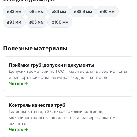
⌀83 мм
⌀85 мм
⌀86 мм
⌀88.9 мм
⌀90 мм
⌀93 мм
⌀95 мм
⌀100 мм
Полезные материалы
Приёмка труб: допуски и документы
Допуски геометрии по ГОСТ, мерные длины, сертификаты
и паспорта качества, чек-лист входного контроля.
Читать →
Контроль качества труб
Гидроиспытания, УЗК, вихретоковый контроль,
механические испытания: что стоит за сертификатом
качества.
Читать →