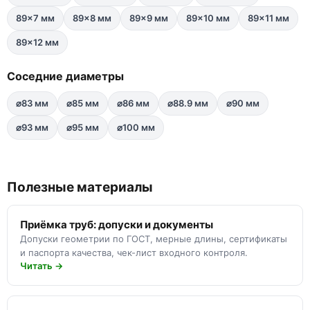
89×7 мм
89×8 мм
89×9 мм
89×10 мм
89×11 мм
89×12 мм
Соседние диаметры
⌀83 мм
⌀85 мм
⌀86 мм
⌀88.9 мм
⌀90 мм
⌀93 мм
⌀95 мм
⌀100 мм
Полезные материалы
Приёмка труб: допуски и документы
Допуски геометрии по ГОСТ, мерные длины, сертификаты
и паспорта качества, чек-лист входного контроля.
Читать →