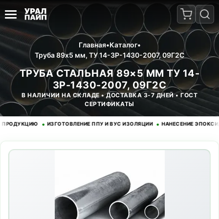
Главная
•
Каталог
•
Труба 89x5 мм, ТУ 14-3Р-1430-2007, 09Г2С
ТРУБА СТАЛЬНАЯ 89×5 ММ ТУ 14-
3Р-1430-2007, 09Г2С
В НАЛИЧИИ НА СКЛАДЕ • ДОСТАВКА 3-7 ДНЕЙ • ГОСТ
СЕРТИФИКАТЫ
•
•
ОДУКЦИЮ
ИЗГОТОВЛЕНИЕ ППУ И ВУС ИЗОЛЯЦИИ
НАНЕСЕНИЕ ЭПОКСИДНОГ