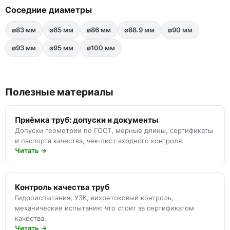
Соседние диаметры
⌀83 мм
⌀85 мм
⌀86 мм
⌀88.9 мм
⌀90 мм
⌀93 мм
⌀95 мм
⌀100 мм
Полезные материалы
Приёмка труб: допуски и документы
Допуски геометрии по ГОСТ, мерные длины, сертификаты
и паспорта качества, чек-лист входного контроля.
Читать →
Контроль качества труб
Гидроиспытания, УЗК, вихретоковый контроль,
механические испытания: что стоит за сертификатом
качества.
Читать →