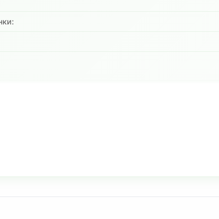
нки:
: