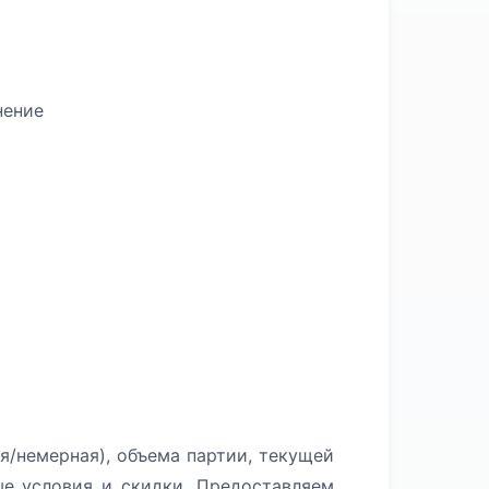
нение
я/немерная), объема партии, текущей
ые условия и скидки. Предоставляем