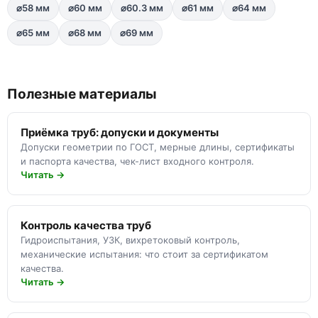
⌀58 мм
⌀60 мм
⌀60.3 мм
⌀61 мм
⌀64 мм
⌀65 мм
⌀68 мм
⌀69 мм
Полезные материалы
Приёмка труб: допуски и документы
Допуски геометрии по ГОСТ, мерные длины, сертификаты
и паспорта качества, чек-лист входного контроля.
Читать →
Контроль качества труб
Гидроиспытания, УЗК, вихретоковый контроль,
механические испытания: что стоит за сертификатом
качества.
Читать →