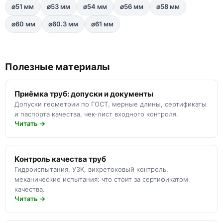
⌀51 мм
⌀53 мм
⌀54 мм
⌀56 мм
⌀58 мм
⌀60 мм
⌀60.3 мм
⌀61 мм
Полезные материалы
Приёмка труб: допуски и документы
Допуски геометрии по ГОСТ, мерные длины, сертификаты
и паспорта качества, чек-лист входного контроля.
Читать →
Контроль качества труб
Гидроиспытания, УЗК, вихретоковый контроль,
механические испытания: что стоит за сертификатом
качества.
Читать →