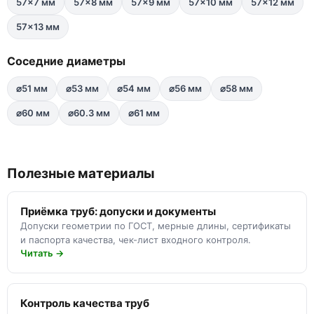
57×7 мм
57×8 мм
57×9 мм
57×10 мм
57×12 мм
57×13 мм
Соседние диаметры
⌀51 мм
⌀53 мм
⌀54 мм
⌀56 мм
⌀58 мм
⌀60 мм
⌀60.3 мм
⌀61 мм
Полезные материалы
Приёмка труб: допуски и документы
Допуски геометрии по ГОСТ, мерные длины, сертификаты
и паспорта качества, чек-лист входного контроля.
Читать →
Контроль качества труб