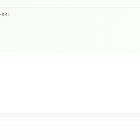
нки:
: