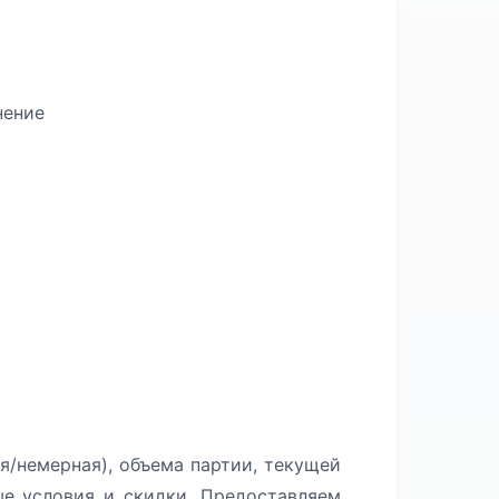
нение
я/немерная), объема партии, текущей
ые условия и скидки. Предоставляем